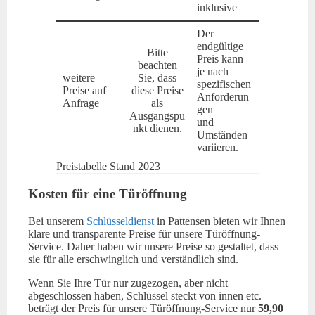
inklusive
Der
endgültige
Bitte
Preis kann
beachten
je nach
weitere
Sie, dass
spezifischen
Preise auf
diese Preise
Anforderun
Anfrage
als
gen
Ausgangspu
und
nkt dienen.
Umständen
variieren.
Preistabelle Stand 2023
Kosten für eine Türöffnung
Bei unserem
Schlüsseldienst
in Pattensen bieten wir Ihnen
klare und transparente Preise für unsere Türöffnung-
Service. Daher haben wir unsere Preise so gestaltet, dass
sie für alle erschwinglich und verständlich sind.
Wenn Sie Ihre Tür nur zugezogen, aber nicht
abgeschlossen haben, Schlüssel steckt von innen etc.
beträgt der Preis für unsere Türöffnung-Service nur
59,90