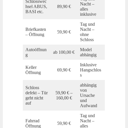
Schlosswec
Nacht –
hsel ABUS,
89,90 €
alles
BASI etc.
inklusive
Tag und
Briefkasten
Nacht –
59,90 €
– Öffnung
ohne
Schloss
Autoöffnun
Model
ab 100,00 €
g
abhängig
Inklusive
Keller
69,90 €
Hangschlos
Öffnung
s
abhängig
Schloss
von
defekt – Tür
59,90 € –
Ursache
geht nicht
160,00 €
und
auf
Aufwand
Tag und
Fahrrad
Nacht –
59,90 €
Öffnung
alles