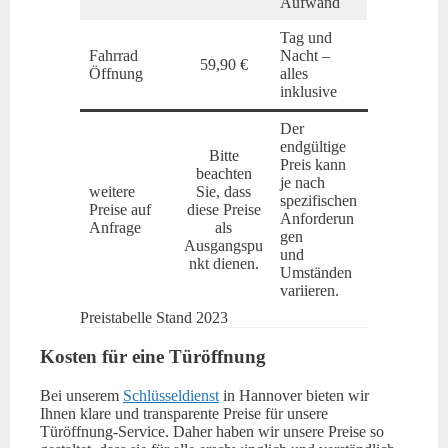
Aufwand
Tag und
Fahrrad
Nacht –
59,90 €
Öffnung
alles
inklusive
Der
endgültige
Bitte
Preis kann
beachten
je nach
weitere
Sie, dass
spezifischen
Preise auf
diese Preise
Anforderun
Anfrage
als
gen
Ausgangspu
und
nkt dienen.
Umständen
variieren.
Preistabelle Stand 2023
Kosten für eine Türöffnung
Bei unserem
Schlüsseldienst
in Hannover bieten wir
Ihnen klare und transparente Preise für unsere
Türöffnung-Service. Daher haben wir unsere Preise so